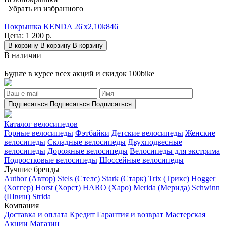
Убрать из избранного
Покрышка KENDA 26'х2,10k846
Цена:
1 200 р.
В корзину
В корзину
В корзину
В наличии
Будьте в курсе всех акций и скидок 100bike
Подписаться
Подписаться
Подписаться
Каталог велосипедов
Горные велосипеды
Фэтбайки
Детские велосипеды
Женские
велосипеды
Складные велосипеды
Двухподвесные
велосипеды
Дорожные велосипеды
Велосипеды для экстрима
Подростковые велосипеды
Шоссейные велосипеды
Лучшие бренды
Author (Автор)
Stels (Стелс)
Stark (Старк)
Trix (Трикс)
Hogger
(Хоггер)
Horst (Хорст)
HARO (Харо)
Merida (Мерида)
Schwinn
(Швин)
Strida
Компания
Доставка и оплата
Кредит
Гарантия и возврат
Мастерская
Акции
Магазин