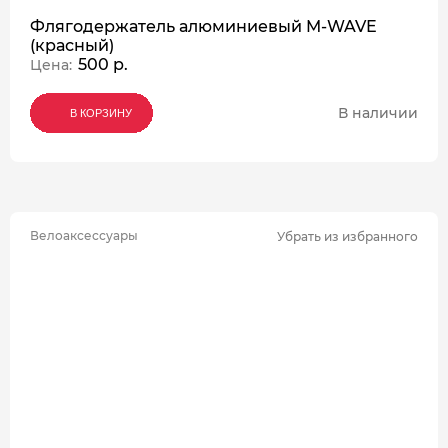
Флягодержатель алюминиевый M-WAVE
(красный)
500 р.
Цена:
В наличии
В КОРЗИНУ
В КОРЗИНУ
В КОРЗИНУ
Велоаксессуары
Убрать из избранного