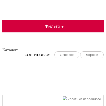
Фильтр
+
Каталог:
СОРТИРОВКА:
Дешевле
Дешевле
Дешевле
Дороже
Дороже
Дороже
Большая распродажа!
Убрать из избранного