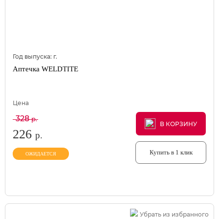
Год выпуска:
г.
Аптечка WELDTITE
Цена
328
р.
В КОРЗИНУ
В КОРЗИНУ
В КОРЗИНУ
226
р.
Купить в 1 клик
ОЖИДАЕТСЯ
Убрать из избранного