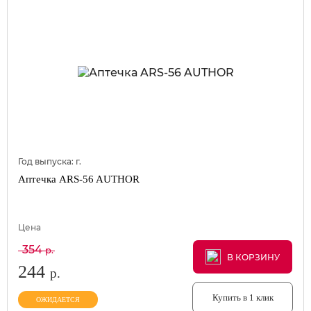
Год выпуска:
г.
Аптечка ARS-56 AUTHOR
Цена
354
р.
В КОРЗИНУ
В КОРЗИНУ
В КОРЗИНУ
244
р.
Купить в 1 клик
ОЖИДАЕТСЯ