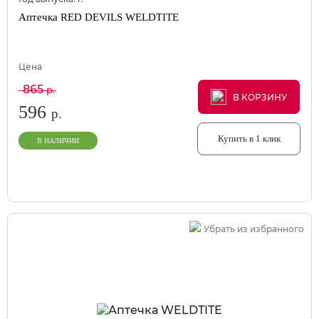
Аптечка RED DEVILS WELDTITE
Цена
865
р.
В КОРЗИНУ
В КОРЗИНУ
В КОРЗИНУ
596
р.
Купить в 1 клик
В НАЛИЧИИ
Убрать из избранного