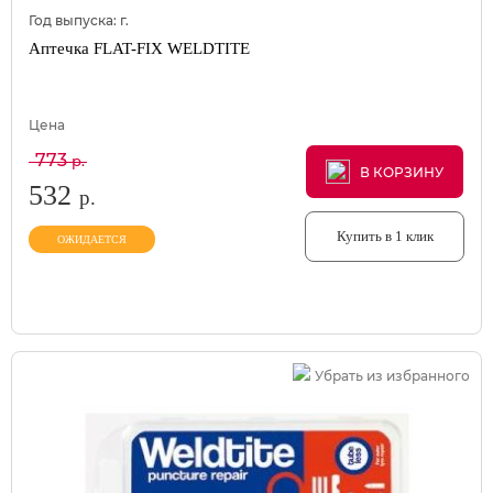
Год выпуска:
г.
Аптечка FLAT-FIX WELDTITE
Цена
773
р.
В КОРЗИНУ
В КОРЗИНУ
В КОРЗИНУ
532
р.
Купить в 1 клик
ОЖИДАЕТСЯ
Убрать из избранного