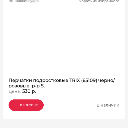
Велоаксессуары
Убрать из избранного
Перчатки подростковые TRIX (65109) черно/
розовые, р-р S.
530 р.
Цена:
В наличии
В КОРЗИНУ
В КОРЗИНУ
В КОРЗИНУ