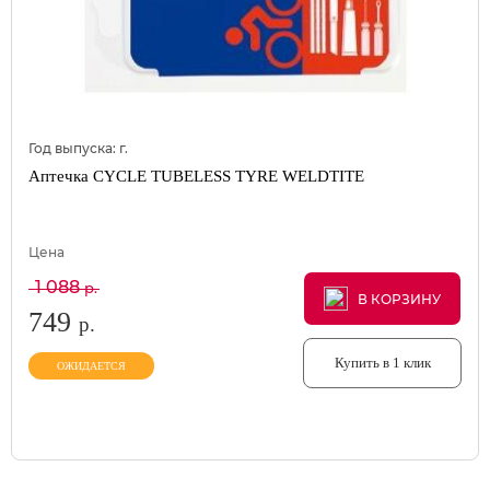
Год выпуска:
г.
Аптечка CYCLE TUBELESS TYRE WELDTITE
Цена
1 088
р.
В КОРЗИНУ
В КОРЗИНУ
В КОРЗИНУ
749
р.
Купить в 1 клик
ОЖИДАЕТСЯ