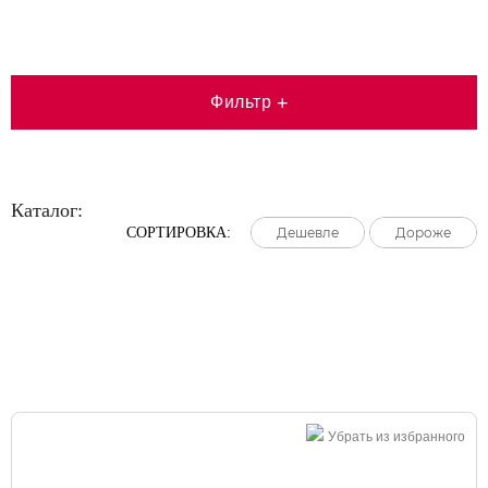
Фильтр
+
Каталог:
СОРТИРОВКА:
Дешевле
Дешевле
Дешевле
Дороже
Дороже
Дороже
Большая распродажа!
Убрать из избранного