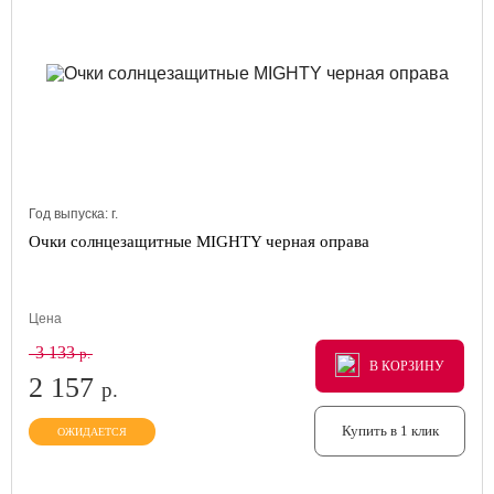
Год выпуска:
г.
Очки солнцезащитные MIGHTY черная оправа
Цена
3 133
р.
В КОРЗИНУ
В КОРЗИНУ
В КОРЗИНУ
2 157
р.
Купить в 1 клик
ОЖИДАЕТСЯ