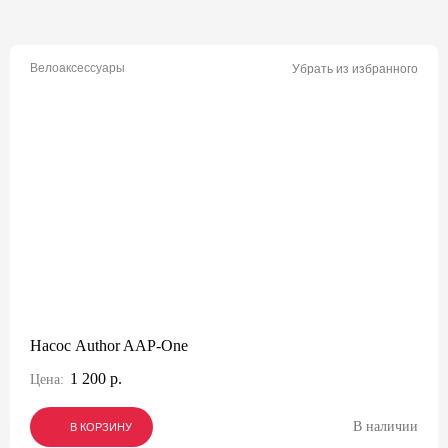
Велоаксессуары
Убрать из избранного
Насос Author AAP-One
1 200 р.
Цена:
В наличии
В КОРЗИНУ
В КОРЗИНУ
В КОРЗИНУ