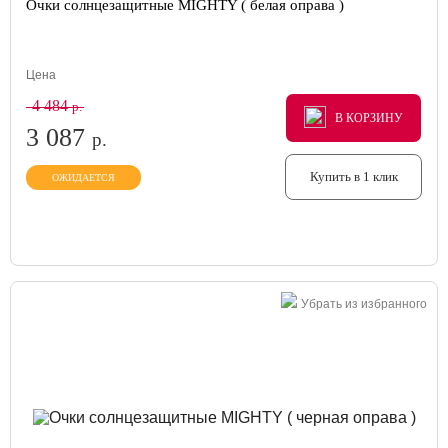
Очки солнцезащитные MIGHTY ( белая оправа )
Цена
4 484
р.
В КОРЗИНУ
В КОРЗИНУ
В КОРЗИНУ
3 087
р.
Купить в 1 клик
ОЖИДАЕТСЯ
Убрать из избранного