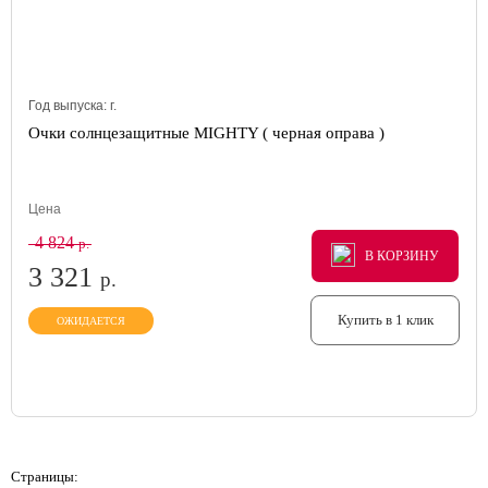
Год выпуска:
г.
Очки солнцезащитные MIGHTY ( черная оправа )
Цена
4 824
р.
В КОРЗИНУ
В КОРЗИНУ
В КОРЗИНУ
3 321
р.
Купить в 1 клик
ОЖИДАЕТСЯ
Страницы: