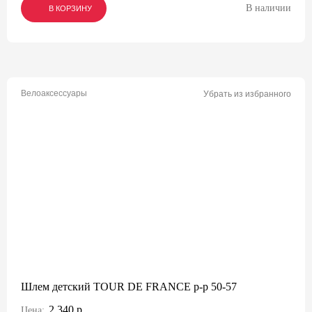
В наличии
В КОРЗИНУ
В КОРЗИНУ
В КОРЗИНУ
Велоаксессуары
Убрать из избранного
Шлем детский TOUR DE FRANCE р-р 50-57
2 340 р.
Цена: