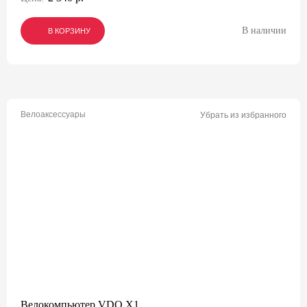
В наличии
В КОРЗИНУ
В КОРЗИНУ
В КОРЗИНУ
Велоаксессуары
Убрать из избранного
Велокомпьютер VDO X1