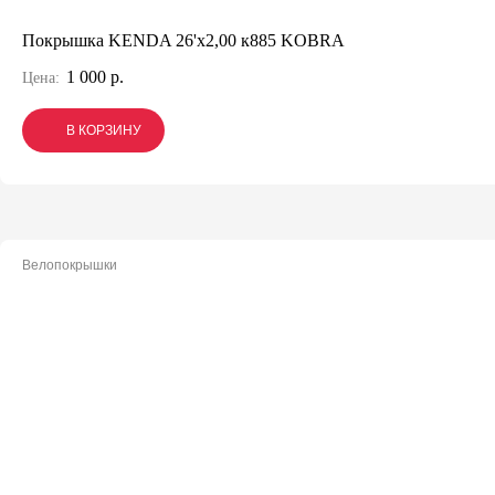
Покрышка KENDA 26'х2,00 к885 KOBRA
1 000 р.
Цена:
В КОРЗИНУ
В КОРЗИНУ
В КОРЗИНУ
Велопокрышки