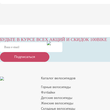
БУДЬТЕ В КУРСЕ ВСЕХ АКЦИЙ И СКИДОК 100BIKE
Подписаться
Подписаться
Подписаться
Каталог велосипедов
Горные велосипеды
Фэтбайки
Детские велосипеды
Женские велосипеды
Складные велосипеды