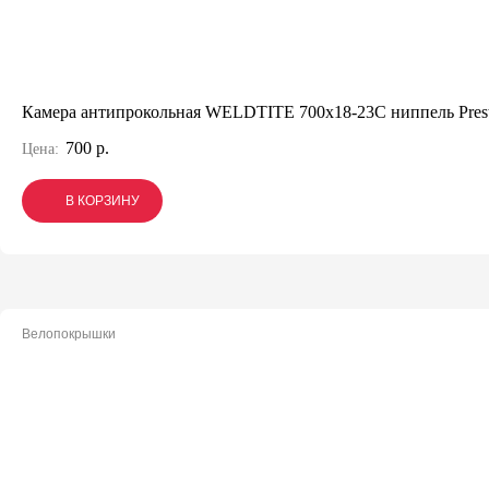
Камера антипрокольная WELDTITE 700x18-23C ниппель Pres
700 р.
Цена:
В КОРЗИНУ
В КОРЗИНУ
В КОРЗИНУ
Велопокрышки