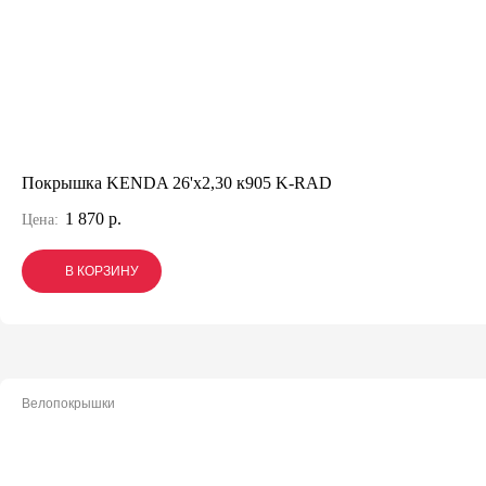
Покрышка KENDA 26'х2,30 к905 K-RAD
1 870 р.
Цена:
В КОРЗИНУ
В КОРЗИНУ
В КОРЗИНУ
Велопокрышки