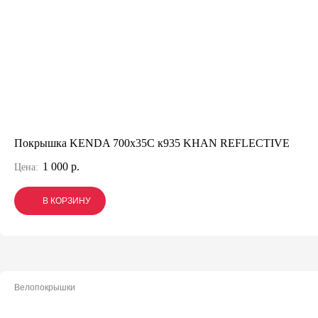
Покрышка KENDA 700х35С к935 KHAN REFLECTIVE
1 000 р.
Цена:
В КОРЗИНУ
В КОРЗИНУ
В КОРЗИНУ
Велопокрышки