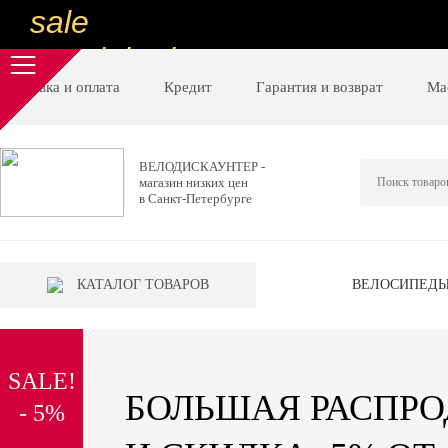
sale
special price
sale
Доставка и оплата
Кредит
Гарантия и возврат
Ма
ну очень
низкие цены
ВЕЛОДИСКАУНТЕР -
магазин низких цен
вот дешево
в Санкт-Петербурге
sale
special price
КАТАЛОГ ТОВАРОВ
ВЕЛОСИПЕД
sale
дешевле уже не будет
SALE!
sale
БОЛЬШАЯ РАСПР
- 5%
надо брать