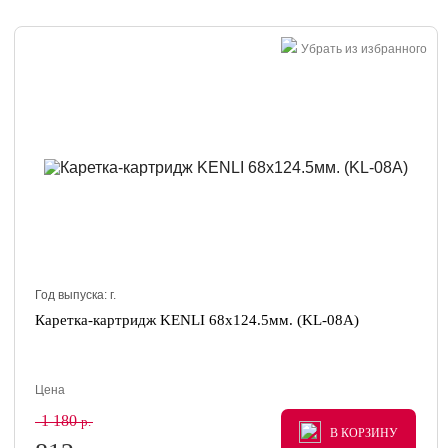
Убрать из избранного
Год выпуска:
г.
Каретка-картридж KENLI 68x124.5мм. (KL-08A)
Цена
1 180
р.
В КОРЗИНУ
В КОРЗИНУ
В КОРЗИНУ