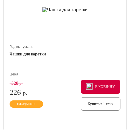
Год выпуска:
г.
Чашки для каретки
Цена
328
р.
В КОРЗИНУ
В КОРЗИНУ
В КОРЗИНУ
226
р.
Купить в 1 клик
ОЖИДАЕТСЯ