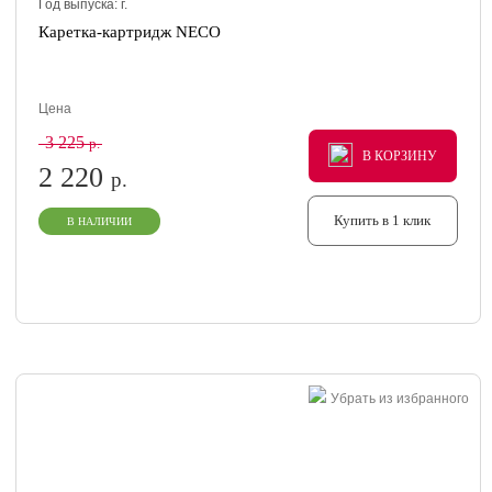
Год выпуска:
г.
Каретка-картридж NECO
Цена
3 225
р.
В КОРЗИНУ
В КОРЗИНУ
В КОРЗИНУ
2 220
р.
Купить в 1 клик
В НАЛИЧИИ
Убрать из избранного