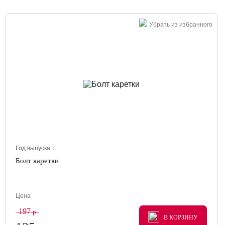
Убрать из избранного
Год выпуска:
г.
Болт каретки
Цена
197
р.
В КОРЗИНУ
В КОРЗИНУ
В КОРЗИНУ