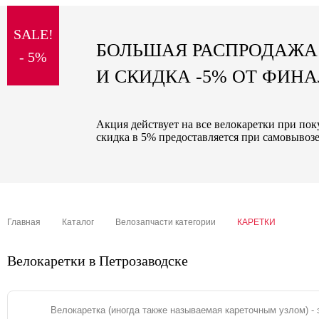
sale
SALE!
special price
БОЛЬШАЯ РАСПРОДАЖА
- 5%
И СКИДКА -5% ОТ ФИН
Акция действует на все велокаретки при пок
скидка в 5% предоставляется при самовывозе
Главная
Каталог
Велозапчасти категории
КАРЕТКИ
Велокаретки в Петрозаводске
Велокаретка (иногда также называемая кареточным узлом) - 