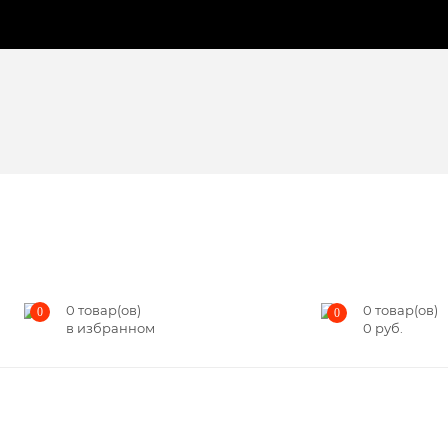
0
товар(ов)
0
товар(ов)
0
0
в избранном
0
руб.