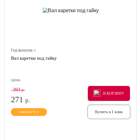
Год выпуска:
г.
Вал каретки под гайку
Цена
393
р.
В КОРЗИНУ
В КОРЗИНУ
В КОРЗИНУ
271
р.
Купить в 1 клик
ОЖИДАЕТСЯ