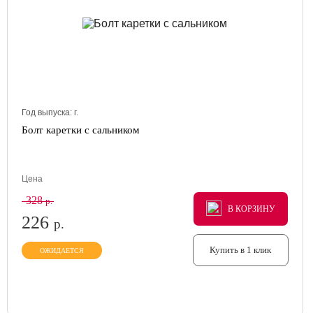
Год выпуска:
г.
Болт каретки с сальником
Цена
328
р.
В КОРЗИНУ
В КОРЗИНУ
В КОРЗИНУ
226
р.
Купить в 1 клик
ОЖИДАЕТСЯ