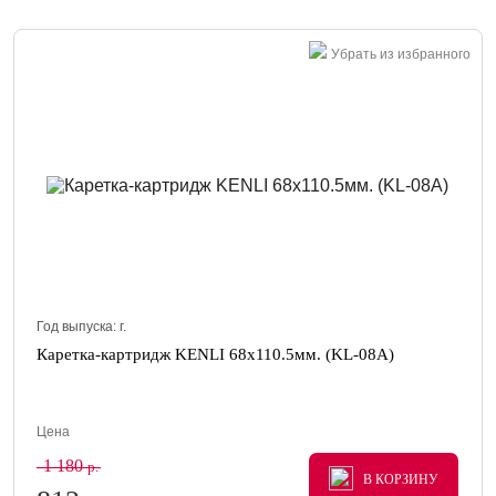
Убрать из избранного
Год выпуска:
г.
Каретка-картридж KENLI 68x110.5мм. (KL-08A)
Цена
1 180
р.
В КОРЗИНУ
В КОРЗИНУ
В КОРЗИНУ