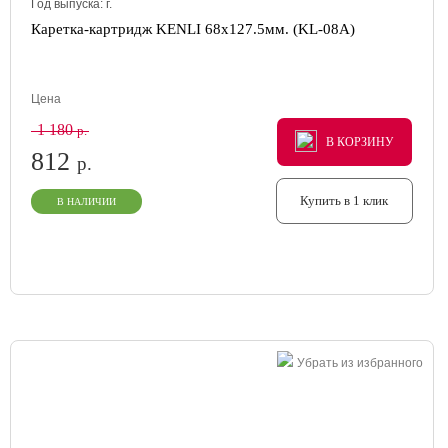
Год выпуска:
г.
Каретка-картридж KENLI 68x127.5мм. (KL-08A)
Цена
1 180
р.
В КОРЗИНУ
В КОРЗИНУ
В КОРЗИНУ
812
р.
Купить в 1 клик
В НАЛИЧИИ
Убрать из избранного