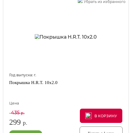
Убрать из избранного
Год выпуска:
г.
Покрышка H.R.T. 10x2.0
Цена
435
р.
В КОРЗИНУ
В КОРЗИНУ
В КОРЗИНУ
299
р.