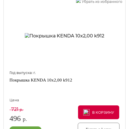
Убрать из избранного
Год выпуска:
г.
Покрышка KENDA 10х2,00 k912
Цена
721
р.
В КОРЗИНУ
В КОРЗИНУ
В КОРЗИНУ
496
р.