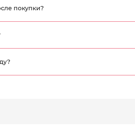
осле покупки?
?
ду?