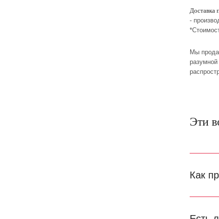
Доставка 
- произво
*Стоимос
Мы прода
разумной 
распрост
Эти в
Как п
Есть 