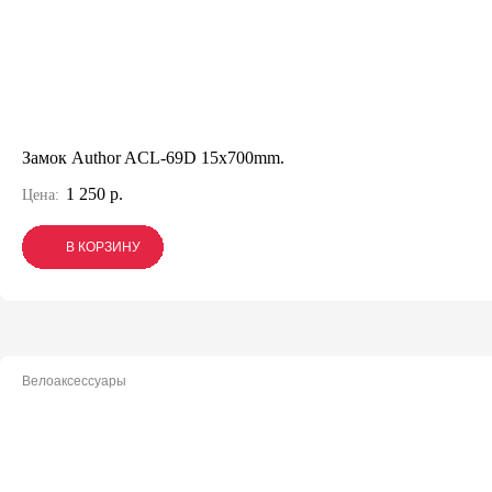
Замок Author ACL-69D 15x700mm.
1 250 р.
Цена:
В КОРЗИНУ
В КОРЗИНУ
В КОРЗИНУ
Велоаксессуары