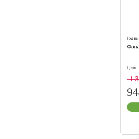
Год вы
Фона
Цена
1 
9