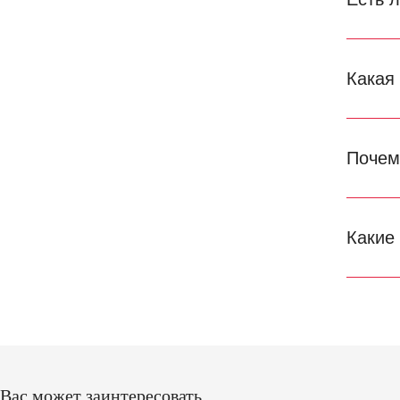
Какая
Почем
Какие
Вас может заинтересовать