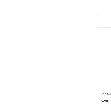
Год вы
Фона