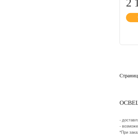
2 
Страниц
ОСВЕЩ
- достав
- возмож
*При зака