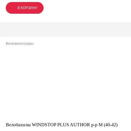
В КОРЗИНУ
В КОРЗИНУ
В КОРЗИНУ
Велоаксессуары
Велобахилы WINDSTOP PLUS AUTHOR р-р М (40-42)