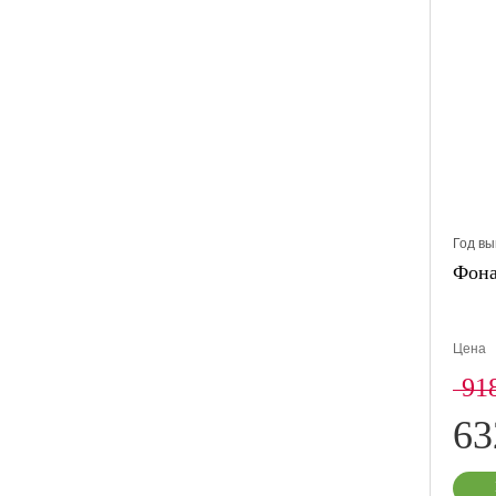
Год вы
Фона
Цена
91
6