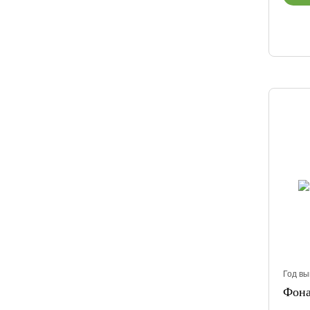
Год вы
Фона