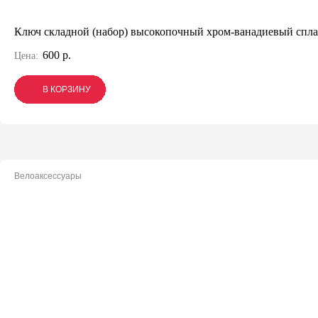
Ключ складной (набор) высокопочный хром-ванадиевый спл
600 р.
Цена:
В КОРЗИНУ
В КОРЗИНУ
В КОРЗИНУ
Велоаксессуары