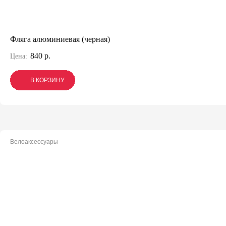
Фляга алюминиевая (черная)
840 р.
Цена:
В КОРЗИНУ
В КОРЗИНУ
В КОРЗИНУ
Велоаксессуары