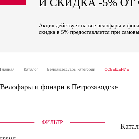
И СКИДКА -5% О
sale
special price
Акция действует на все велофары и фона
скидка в 5% предоставляется при самовы
Главная
Каталог
Велоаксессуары категории
ОСВЕЩЕНИЕ
Велофары и фонари в Петрозаводске
ФИЛЬТР
Катал