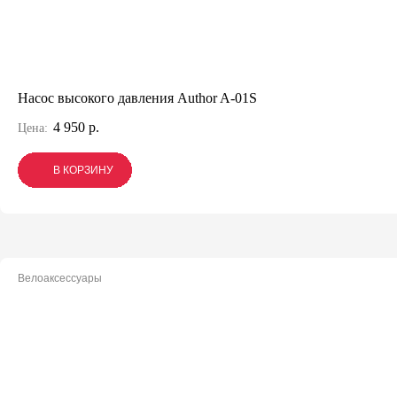
Насос высокого давления Author A-01S
4 950 р.
Цена:
В КОРЗИНУ
В КОРЗИНУ
В КОРЗИНУ
Велоаксессуары