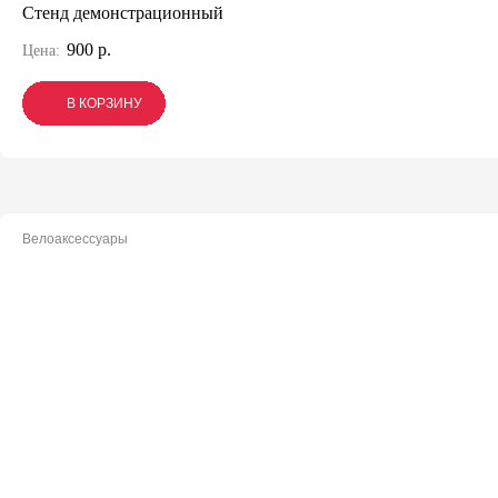
Стенд демонстрационный
900 р.
Цена:
В КОРЗИНУ
В КОРЗИНУ
В КОРЗИНУ
Велоаксессуары