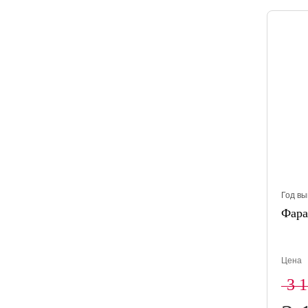
Год вы
Фара
Цена
3 