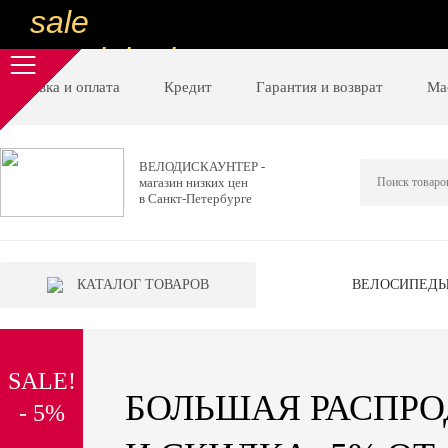
sale
special price
sale
Доставка и оплата
Кредит
Гарантия и возврат
Ма
ну очень
низкие цены
ВЕЛОДИСКАУНТЕР -
магазин низких цен
вот дешево
в Санкт-Петербурге
sale
special price
КАТАЛОГ ТОВАРОВ
ВЕЛОСИПЕД
sale
дешевле уже не будет
SALE!
sale
БОЛЬШАЯ РАСПР
- 5%
надо брать