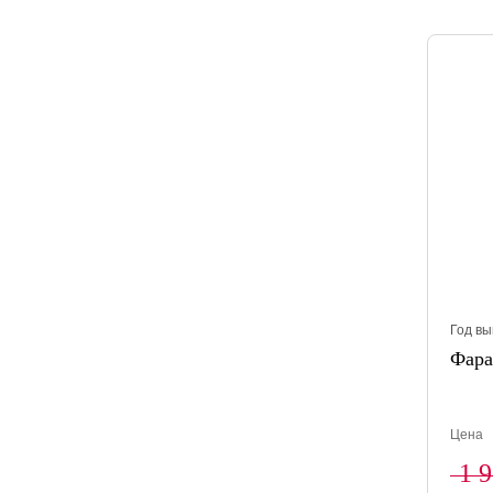
Год вы
Фара
Цена
1 