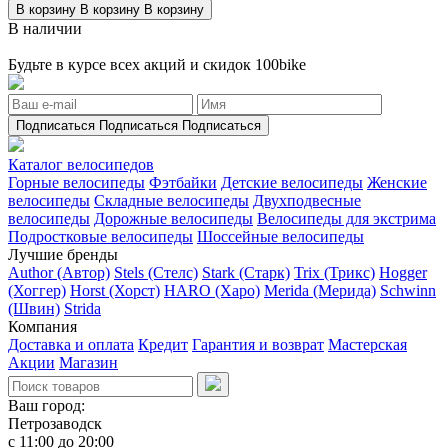
В корзину
В корзину
В корзину
В наличии
Будьте в курсе всех акций и скидок 100bike
Подписаться
Подписаться
Подписаться
Каталог велосипедов
Горные велосипеды
Фэтбайки
Детские велосипеды
Женские
велосипеды
Складные велосипеды
Двухподвесные
велосипеды
Дорожные велосипеды
Велосипеды для экстрима
Подростковые велосипеды
Шоссейные велосипеды
Лучшие бренды
Author (Автор)
Stels (Стелс)
Stark (Старк)
Trix (Трикс)
Hogger
(Хоггер)
Horst (Хорст)
HARO (Харо)
Merida (Мерида)
Schwinn
(Швин)
Strida
Компания
Доставка и оплата
Кредит
Гарантия и возврат
Мастерская
Акции
Магазин
Ваш город:
Петрозаводск
с 11:00 до 20:00