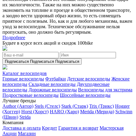
их экологичности. Также на них можно существенно
экономить на топливе и проезде в общественном транспорте,
а заодно вести здоровый образ жизни, то есть совмещать
приятное с полезным. Но, как и для любого механизма, важен
уход за велосипедом. Техническое обслуживание нельзя
пропускать, оно должно быть регулярным.
Подробнее
Будьте в курсе всех акций и скидок 100bike
Подписаться
Подписаться
Подписаться
Каталог велосипедов
Горные велосипеды
Фэтбайки
Детские велосипеды
Женские
велосипеды
Складные велосипеды
Двухподвесные
велосипеды
Дорожные велосипеды
Велосипеды для экстрима
Подростковые велосипеды
Шоссейные велосипеды
Лучшие бренды
Author (Автор)
Stels (Стелс)
Stark (Старк)
Trix (Трикс)
Hogger
(Хоггер)
Horst (Хорст)
HARO (Харо)
Merida (Мерида)
Schwinn
(Швин)
Strida
Компания
Доставка и оплата
Кредит
Гарантия и возврат
Мастерская
Акции
Магазин