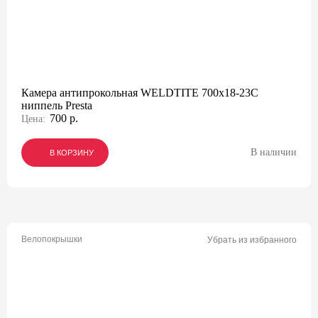
Камера антипрокольная WELDTITE 700x18-23C
ниппель Presta
700 р.
Цена:
В наличии
В КОРЗИНУ
В КОРЗИНУ
В КОРЗИНУ
Велопокрышки
Убрать из избранного