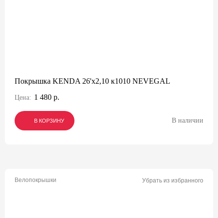
Покрышка KENDA 26'х2,10 к1010 NEVEGAL
1 480 р.
Цена:
В наличии
В КОРЗИНУ
В КОРЗИНУ
В КОРЗИНУ
Велопокрышки
Убрать из избранного