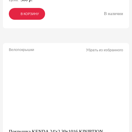
В наличии
В КОРЗИНУ
В КОРЗИНУ
В КОРЗИНУ
Велопокрышки
Убрать из избранного
Покрышка KENDA 24'х2,30к1016 KINIPTION