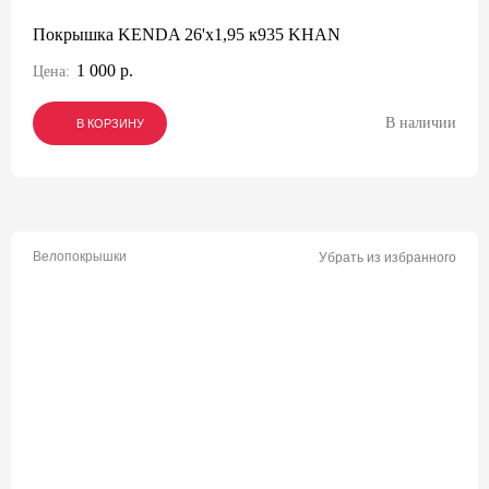
Покрышка KENDA 26'х1,95 к935 KHAN
1 000 р.
Цена:
В наличии
В КОРЗИНУ
В КОРЗИНУ
В КОРЗИНУ
Велопокрышки
Убрать из избранного