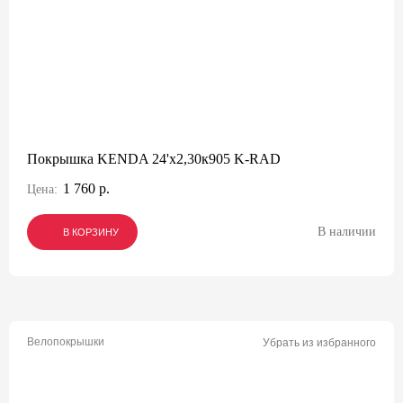
Покрышка KENDA 24'х2,30к905 K-RAD
1 760 р.
Цена:
В наличии
В КОРЗИНУ
В КОРЗИНУ
В КОРЗИНУ
Велопокрышки
Убрать из избранного