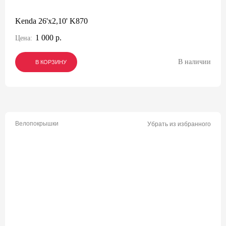
Kenda 26'x2,10' K870
1 000 р.
Цена:
В наличии
В КОРЗИНУ
В КОРЗИНУ
В КОРЗИНУ
Велопокрышки
Убрать из избранного