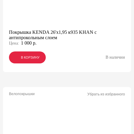
Покрышка KENDA 26'х1,95 к935 KHAN с
антипрокольным слоем
1 000 р.
Цена:
В наличии
В КОРЗИНУ
В КОРЗИНУ
В КОРЗИНУ
Велопокрышки
Убрать из избранного