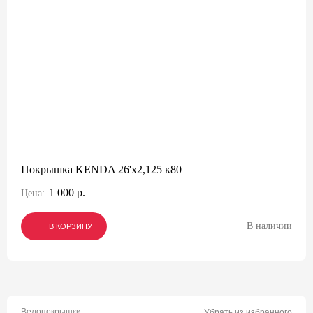
Покрышка KENDA 26'х2,125 к80
1 000 р.
Цена:
В наличии
В КОРЗИНУ
В КОРЗИНУ
В КОРЗИНУ
Велопокрышки
Убрать из избранного