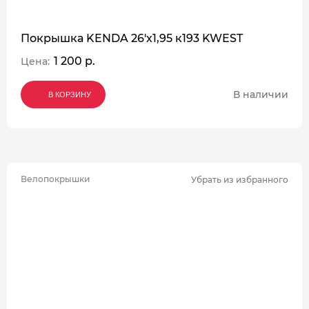
Покрышка KENDA 26'х1,95 к193 KWEST
1 200 р.
Цена:
В наличии
В КОРЗИНУ
В КОРЗИНУ
В КОРЗИНУ
Велопокрышки
Убрать из избранного