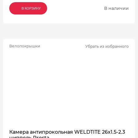
В наличии
В КОРЗИНУ
В КОРЗИНУ
В КОРЗИНУ
Велопокрышки
Убрать из избранного
Камера антипрокольная WELDTITE 26x1.5-2.3
ниппель Presta