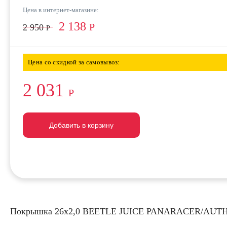
Цена в интернет-магазине:
2 138
Р
2 950
Р
Цена со скидкой за самовывоз:
2 031
Р
Добавить в корзину
Добавить в корзину
Добавить в корзину
Покрышка 26х2,0 BEETLE JUICE PANARACER/AUT