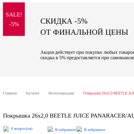
sale
SALE!
special price
СКИДКА -5%
-5%
ОТ ФИНАЛЬНОЙ ЦЕНЫ
Акция действует при покупке любых товаров 
скидка в 5% предоставляется при самовывозе
Главная
Каталог
Велопокрышки
Покрышка 26х2,0 BEETLE J
Покрышка 26х2,0 BEETLE JUICE PANARACER/
0 вопрос(ов)
В избранное
В избранное