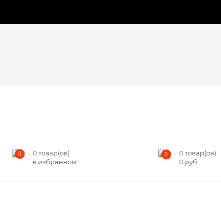
0
товар(ов)
0
товар(ов)
0
0
в избранном
0
руб.