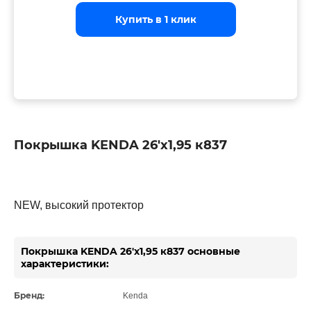
Купить в 1 клик
Купить в 1 клик
Купить в 1 клик
Покрышка KENDA 26'х1,95 к837
NEW, высокий протектор
Покрышка KENDA 26'х1,95 к837 основные
характеристики:
Бренд:
Kenda