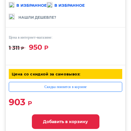
В ИЗБРАННОЕ
В ИЗБРАННОЕ
НАШЛИ ДЕШЕВЛЕ?
Цена в интернет-магазине:
950
Р
1 311
Р
Цена со скидкой за самовывоз:
Скидка появится в корзине
903
Р
Добавить в корзину
Добавить в корзину
Добавить в корзину