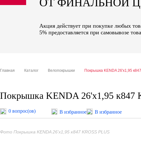
ОТ ФИНАЛЬНОЙ 
sale
special price
Акция действует при покупке любых това
5% предоставляется при самовывозе това
Главная
Каталог
Велопокрышки
Покрышка KENDA 26'х1,95 к8
Покрышка KENDA 26'х1,95 к847
0 вопрос(ов)
В избранное
В избранное
Фото Покрышка KENDA 26'х1,95 к847 KROSS PLUS