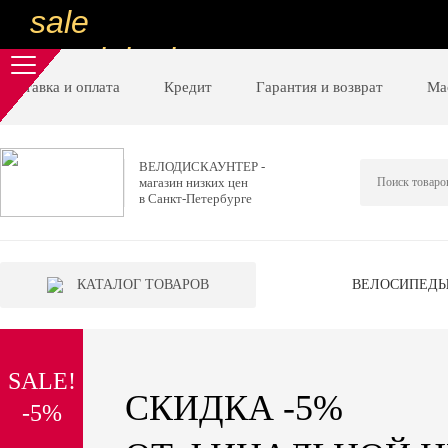
sale
special price
sale
Доставка и оплата
Кредит
Гарантия и возврат
Ма
ну очень
низкие цены
ВЕЛОДИСКАУНТЕР -
магазин низких цен
вот дешево
в Санкт-Петербурге
sale
special price
КАТАЛОГ ТОВАРОВ
ВЕЛОСИПЕД
sale
дешевле уже не будет
SALE!
sale
СКИДКА -5%
-5%
надо брать