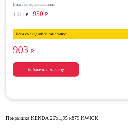
Цена в интернет-магазине:
950
Р
1 311
Р
Цена со скидкой за самовывоз:
903
Р
Добавить в корзину
Добавить в корзину
Добавить в корзину
Покрышка KENDA 26'х1,95 к879 KWICK