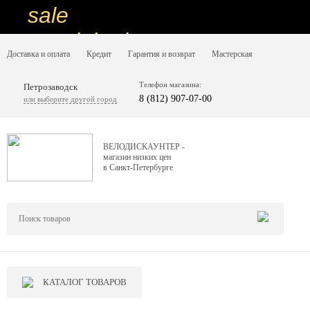
sale
special price
Доставка и оплата
Кредит
Гарантия и возврат
Мастерская
sale
ну очень
Телефон магазина:
Петрозаводск
8 (812) 907-07-00
или выберите другой город
низкие цены
вот дешево
ВЕЛОДИСКАУНТЕР -
магазин низких цен
sale
в Санкт-Петербурге
special price
sale
дешевле уже не будет
sale
КАТАЛОГ ТОВАРОВ
надо брать