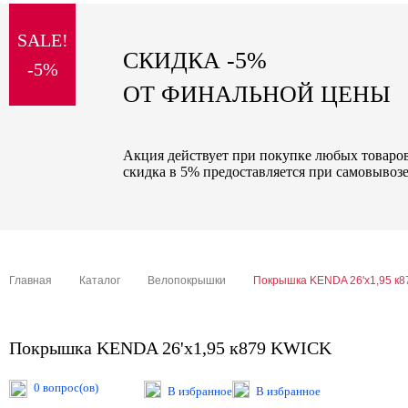
sale
SALE!
special price
СКИДКА -5%
-5%
ОТ ФИНАЛЬНОЙ ЦЕНЫ
Акция действует при покупке любых товаров 
скидка в 5% предоставляется при самовывозе
Главная
Каталог
Велопокрышки
Покрышка KENDA 26'х1,95 к
Покрышка KENDA 26'х1,95 к879 KWICK
0 вопрос(ов)
В избранное
В избранное