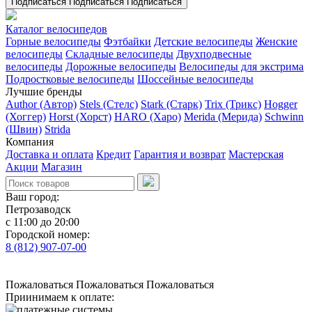
Подписаться
Подписаться
Подписаться
Каталог велосипедов
Горные велосипеды
Фэтбайки
Детские велосипеды
Женские
велосипеды
Складные велосипеды
Двухподвесные
велосипеды
Дорожные велосипеды
Велосипеды для экстрима
Подростковые велосипеды
Шоссейные велосипеды
Лучшие бренды
Author (Автор)
Stels (Стелс)
Stark (Старк)
Trix (Трикс)
Hogger
(Хоггер)
Horst (Хорст)
HARO (Харо)
Merida (Мерида)
Schwinn
(Швин)
Strida
Компания
Доставка и оплата
Кредит
Гарантия и возврат
Мастерская
Акции
Магазин
Ваш город:
Петрозаводск
с 11:00 до 20:00
Городской номер:
8 (812) 907-07-00
Пожаловаться
Пожаловаться
Пожаловаться
Приинимаем к оплате: