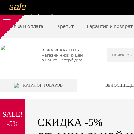
sale
special price
Доставка и оплата
sale
Кредит
Гарантия и возврат
ну очень
низкие цены
ВЕЛОДИСКАУНТЕР -
магазин низких цен
вот дешево
в Санкт-Петербурге
sale
special price
КАТАЛОГ ТОВАРОВ
ВЕЛОСИПЕД
sale
дешевле уже не будет
SALE!
sale
СКИДКА -5%
-5%
надо брать