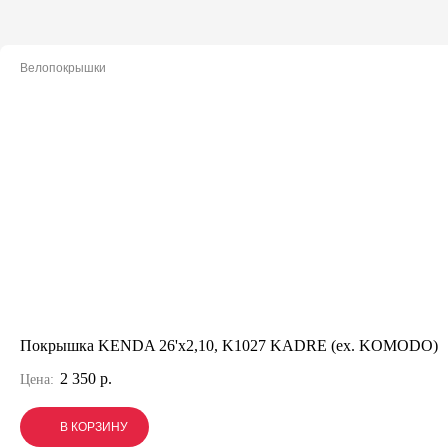
Велопокрышки
Покрышка KENDA 26'х2,10, K1027 KADRE (ex. KOMODO)
2 350 р.
Цена:
В КОРЗИНУ
В КОРЗИНУ
В КОРЗИНУ