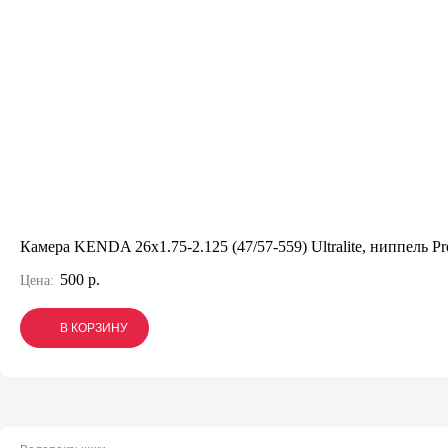
Камера KENDA 26x1.75-2.125 (47/57-559) Ultralite, ниппель Pre
500 р.
Цена:
В КОРЗИНУ
В КОРЗИНУ
В КОРЗИНУ