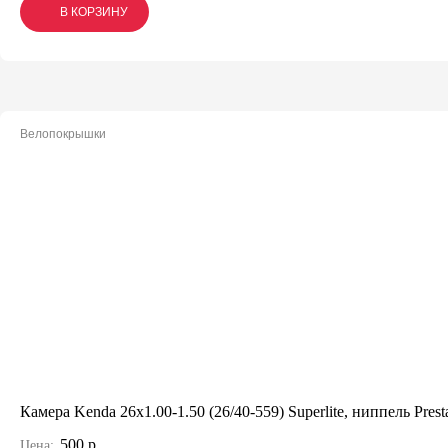
В КОРЗИНУ
В КОРЗИНУ
В КОРЗИНУ
Велопокрышки
Камера Kenda 26x1.00-1.50 (26/40-559) Superlite, ниппель Prest
500 р.
Цена: